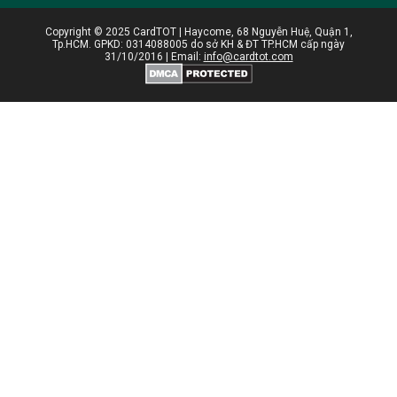
Copyright © 2025 CardTOT | Haycome, 68 Nguyễn Huệ, Quận 1,
Tp.HCM. GPKD: 0314088005 do sở KH & ĐT TP.HCM cấp ngày
31/10/2016 | Email:
info@cardtot.com