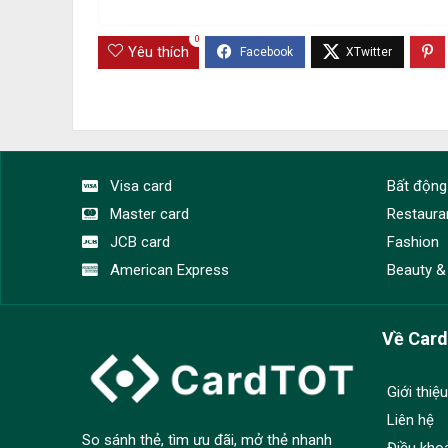
0
Yêu thích
Visa card
Bất động
Master card
Restaura
JCB card
Fashion
American Express
Beauty &
Về Car
Giới thiệu
Liên hệ
So sánh thẻ, tìm ưu đãi, mở thẻ nhanh