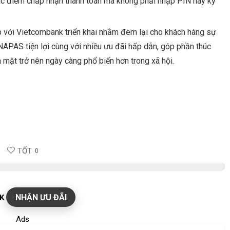
ác điểm chấp nhận thanh toán mà không phải nhập PIN hay ký
 với Vietcombank triển khai nhằm đem lại cho khách hàng sự
NAPAS tiện lợi cùng với nhiều ưu đãi hấp dẫn, góp phần thúc
n mặt trở nên ngày càng phổ biến hơn trong xã hội.
TỐT
0
NHẬN ƯU ĐÃI
K
Ads