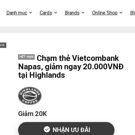
Danh mục
Cards
Brands
Online Shop
Bl
ank
Chạm thẻ Vietcombank
HẾT HẠN
Napas, giảm ngay 20.000VNĐ
tại Highlands
Giảm 20K
NHẬN ƯU ĐÃI