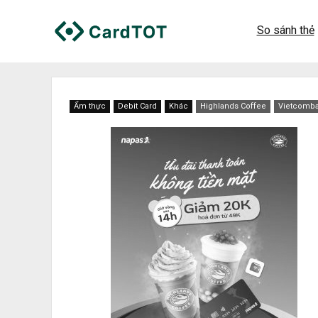
So sánh thẻ
Ẩm thực
Debit Card
Khác
Highlands Coffee
Vietcomb