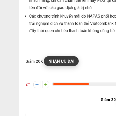
khách hàng, chỉ cần chạm thẻ lên máy POS tại c
tên đối với các giao dịch giá trị nhỏ.
Các chương trình khuyến mãi do NAPAS phối hợp
trải nghiệm dịch vụ thanh toán thẻ Vietcombank 
đẩy thói quen chi tiêu thanh toán không dùng tiề
NHẬN ƯU ĐÃI
Giảm 20K
2
Giảm 20