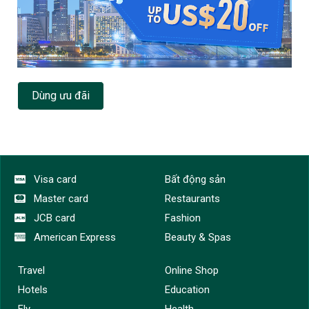
Dùng ưu đãi
Visa card
Bất động sản
Master card
Restaurants
JCB card
Fashion
American Express
Beauty & Spas
Travel
Online Shop
Hotels
Education
Fly
Health