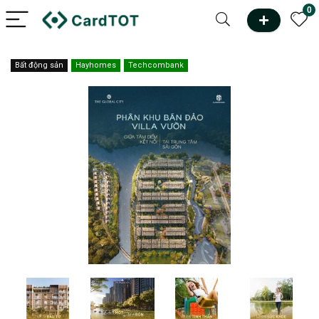
0
Bất động sản
Hayhomes
Techcombank