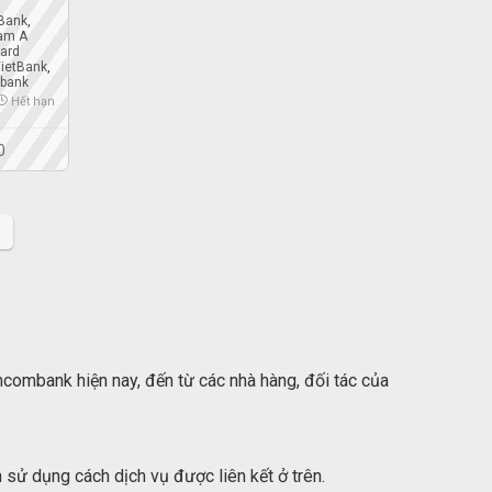
Bank
,
am A
ard
ietBank
,
nbank
Hết hạn
0
combank hiện nay, đến từ các nhà hàng, đối tác của
h sử dụng cách dịch vụ được liên kết ở trên.