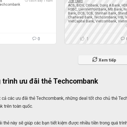
ẢN
cách đây 1 năm
JCB CARD
Techcombank
ACB
,
BIDV
,
Citibank
,
Dong A Bank
,
HD
HSBC
,
LienVietPostBank
,
MB Bank
,
N
Bank
,
OCB
,
SCB
,
Shinhan Bank
,
Stand
Chartered Bank
,
Techcombank
,
VIB
,
V
VietCapital Bank
,
Vietcombank
,
Vieti
0
0
1
Xem tiếp
 trình ưu đãi thẻ Techcombank
 cả các ưu đãi thẻ Techcombank, những deal tốt cho chủ thẻ Tech
 trên toàn quốc.
 thẻ này sẽ giúp các bạn tiết kiệm được nhiều tiền trong quá trìn