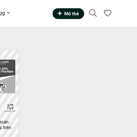
og
Mở thẻ
toán
 trên
.