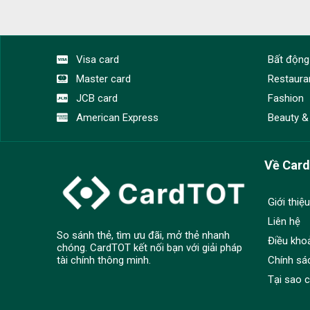
Visa card
Bất động
Master card
Restaura
JCB card
Fashion
American Express
Beauty &
Về Car
Giới thiệu
Liên hệ
So sánh thẻ, tìm ưu đãi, mở thẻ nhanh
Điều kho
chóng. CardTOT kết nối bạn với giải pháp
Chính sá
tài chính thông minh.
Tại sao 