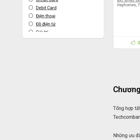
BẤT ĐỘNG S
Hayhomes
,
Debit Card
Điện thoại
Đồ điện tử
Giải trí
JCB card
Khác
Khách sạn
Master card
Mua sắm
Mua sắm Online
Chương
Nhà hàng
Sức khỏe
Vé máy bay
Tổng hợp tất
VinID
Techcombank
Visa card
Xe - Phương tiện
Những ưu đãi
Tất cả danh mục