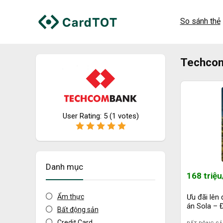
So sánh thẻ
Techco
User Rating:
5
(
1
votes)
Danh mục
168 triệ
Ẩm thực
Ưu đãi lên 
án Sola – 
Bất động sản
Global Cit
Credit Card