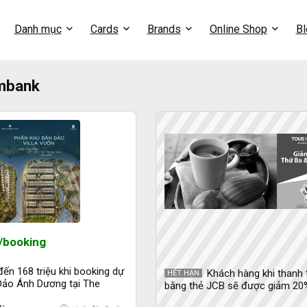
Danh mục
Cards
Brands
Online Shop
Bl
mbank
u/booking
đến 168 triệu khi booking dự
Khách hàng khi thanh 
HẾT HẠN
Đảo Ánh Dương tại The
bằng thẻ JCB sẽ được giảm 20%
y cùng Hayhomes
tổng hóa đơn tại Tous les Jours