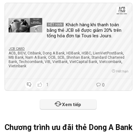
Khách hàng khi thanh toán
HẾT HẠN
bằng thẻ JCB sẽ được giảm 20% trên
tổng hóa đơn tại Tous les Jours.
JCB CARD
ACB
,
BIDV
,
Citibank
,
Dong A Bank
,
HDBank
,
HSBC
,
LienVietPostBank
,
MB Bank
,
Nam A Bank
,
OCB
,
SCB
,
Shinhan Bank
,
Standard Chartered
Bank
,
Techcombank
,
VIB
,
VietBank
,
VietCapital Bank
,
Vietcombank
,
Vietinbank
Hết hạn
1
0
Xem tiếp
Chương trình ưu đãi thẻ Dong A Bank