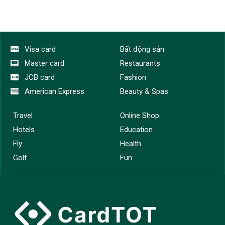
Sức khỏe
Thời trang
Vé máy bay
Visa card
Visa card
Bất động sản
Xe - Phương tiện
Master card
Restaurants
Tất cả danh mục
JCB card
Fashion
American Express
Beauty & Spas
Travel
Online Shop
Hotels
Education
Fly
Health
Golf
Fun