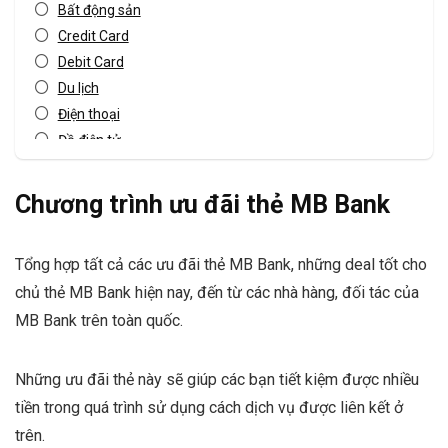
Bất động sản
Credit Card
Debit Card
Du lịch
Điện thoại
Đồ điện tử
Giải trí
Giáo dục
Chương trình ưu đãi thẻ MB Bank
JCB card
Khác
Tổng hợp tất cả các ưu đãi thẻ MB Bank, những deal tốt cho
Khách sạn
chủ thẻ MB Bank hiện nay, đến từ các nhà hàng, đối tác của
Master card
MB Bank trên toàn quốc.
Mua sắm
Mua sắm Online
Nhà hàng
Những ưu đãi thẻ này sẽ giúp các bạn tiết kiệm được nhiều
Sản phẩm dịch vụ
tiền trong quá trình sử dụng cách dịch vụ được liên kết ở
Spas - Làm đẹp
trên.