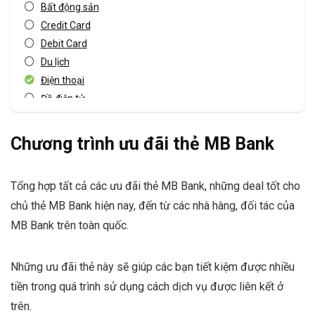
Bất động sản
Credit Card
Debit Card
Du lịch
Điện thoại
Đồ điện tử
Giải trí
Giáo dục
Chương trình ưu đãi thẻ MB Bank
JCB card
Khác
Tổng hợp tất cả các ưu đãi thẻ MB Bank, những deal tốt cho
Khách sạn
chủ thẻ MB Bank hiện nay, đến từ các nhà hàng, đối tác của
Master card
MB Bank trên toàn quốc.
Mua sắm
Mua sắm Online
Nhà hàng
Những ưu đãi thẻ này sẽ giúp các bạn tiết kiệm được nhiều
Sản phẩm dịch vụ
tiền trong quá trình sử dụng cách dịch vụ được liên kết ở
Spas - Làm đẹp
trên.