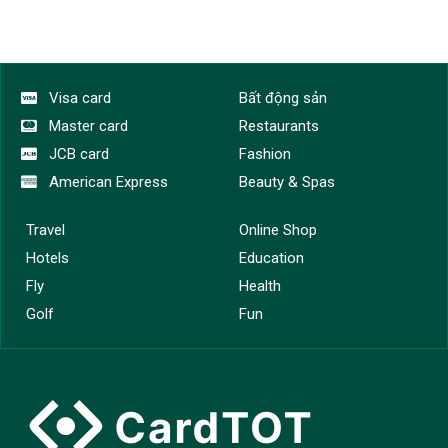
Sức khỏe
Thời trang
Vé máy bay
Visa card
Visa card
Bất động sản
Xe - Phương tiện
Master card
Restaurants
Tất cả danh mục
JCB card
Fashion
American Express
Beauty & Spas
Travel
Online Shop
Hotels
Education
Fly
Health
Golf
Fun