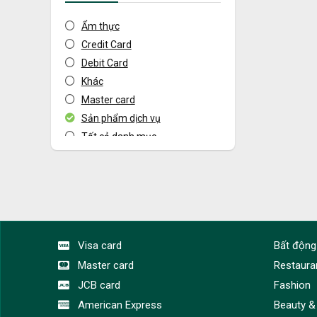
Ẩm thực
Credit Card
Debit Card
Khác
Master card
Sản phẩm dịch vụ
Tất cả danh mục
Visa card
Bất động
Master card
Restaura
JCB card
Fashion
American Express
Beauty &