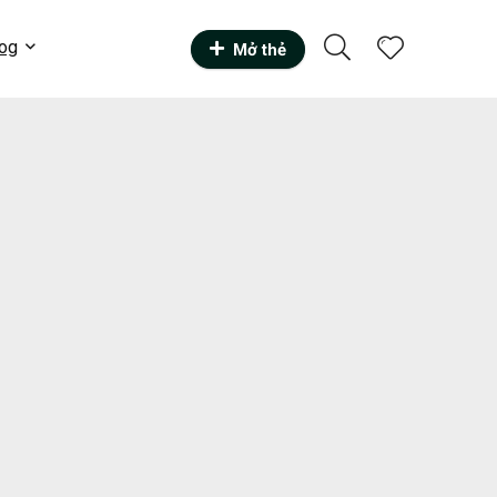
og
Mở thẻ