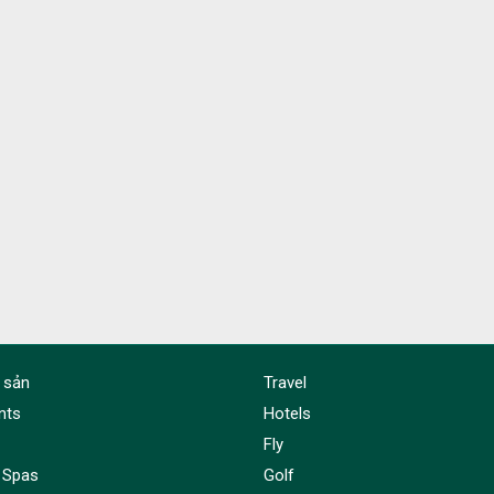
 sản
Travel
nts
Hotels
Fly
 Spas
Golf