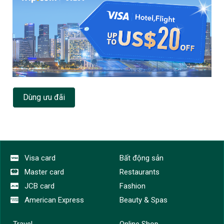
Dùng ưu đãi
Visa card
Bất động sản
Master card
Restaurants
JCB card
Fashion
American Express
Beauty & Spas
Travel
Online Shop