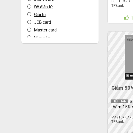
DEBIT CARD
TPBank
Đồ điện tử
Giải trí
JCB card
Master card
Mua sắm
Mua sắm Online
Sản phẩm dịch vụ
Sức khỏe
Thời trang
Vé máy bay
Visa card
Giảm 50%
Tất cả danh mục
S
HẾT HẠN
thêm 15% c
năm
MASTER CAR
TPBank