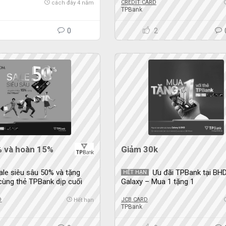
CREDIT CARD
cách đây 4 năm
TPBank
1
0
2
 và hoàn 15%
Giảm 30k
ale siêu sâu 50% và tặng
Ưu đãi TPBank tại BHD
HẾT HẠN
ùng thẻ TPBank dịp cuối
Galaxy – Mua 1 tặng 1
D
JCB CARD
Hết hạn
TPBank