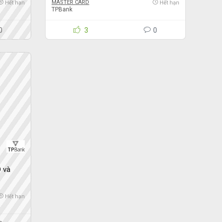
MASTER CARD
Hết hạn
Hết hạn
TPBank
0
3
0
 và
Hết hạn