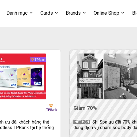
Danh mục
Cards
Brands
Online Shop
Bl
Giảm 70%
nh ưu đãi khách hàng thẻ
Shi Spa ưu đãi 70% kh
HẾT HẠN
ctless TPBank tại hệ thống
dụng dịch vụ chăm sóc body d
 WinMart+
chủ thẻ TPBank