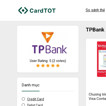
So sánh thẻ
TPBank
User Rating:
5
(
2
votes)
Danh mục
Chương trì
Visa Conta
Credit Card
WinMart &
Debit Card