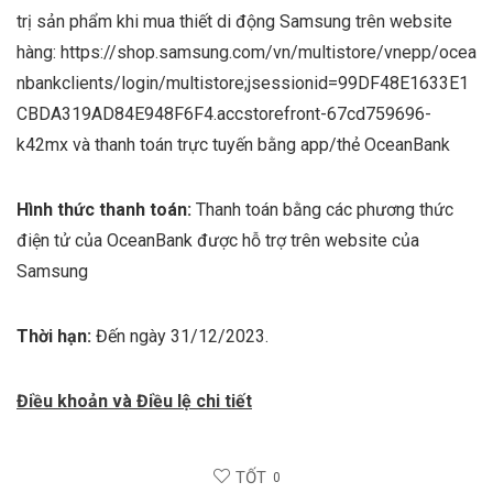
trị sản phẩm khi mua thiết di động Samsung trên website
hàng: https://shop.samsung.com/vn/multistore/vnepp/ocea
nbankclients/login/multistore;jsessionid=99DF48E1633E1
CBDA319AD84E948F6F4.accstorefront-67cd759696-
k42mx và thanh toán trực tuyến bằng app/thẻ OceanBank
Hình thức thanh toán:
Thanh toán bằng các phương thức
điện tử của OceanBank được hỗ trợ trên website của
Samsung
Thời hạn:
Đến ngày 31/12/2023.
Điều khoản và Điều lệ chi tiết
TỐT
0