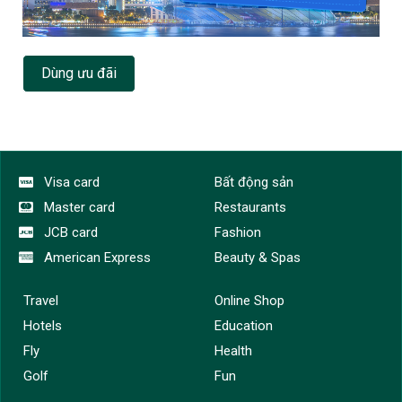
Dùng ưu đãi
Visa card
Bất động sản
Master card
Restaurants
JCB card
Fashion
American Express
Beauty & Spas
Travel
Online Shop
Hotels
Education
Fly
Health
Golf
Fun