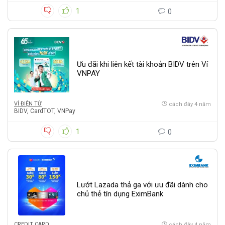
1
0
Ưu đãi khi liên kết tài khoản BIDV trên Ví
VNPAY
VÍ ĐIỆN TỬ
cách đây 4 năm
BIDV
,
CardTOT
,
VNPay
1
0
Lướt Lazada thả ga với ưu đãi dành cho
chủ thẻ tín dụng EximBank
CREDIT CARD
cách đây 4 năm