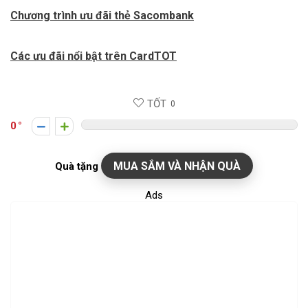
Chương trình ưu đãi thẻ Sacombank
Các ưu đãi nổi bật trên CardTOT
TỐT
0
0
MUA SẮM VÀ NHẬN QUÀ
Quà tặng
Ads