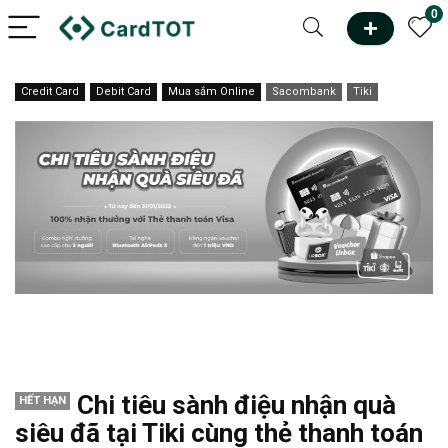
0
Credit Card
Debit Card
Mua sắm Online
Sacombank
Tiki
Chi tiêu sành điệu nhận quà
HẾT HẠN
siêu đã tại Tiki cùng thẻ thanh toán