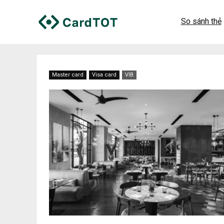
So sánh thẻ
Master card
Visa card
VIB