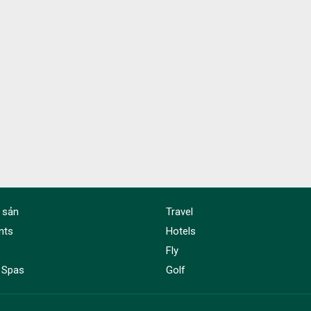
 sản
Travel
nts
Hotels
Fly
 Spas
Golf