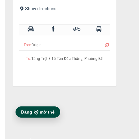
Show directions
From:
To:
Đăng ký mở thẻ