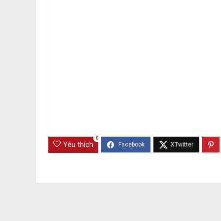
0
Yêu thích