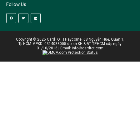
Follow Us
Copyright © 2025 CardTOT | Haycome, 68 Nguyễn Huệ, Quận 1,
Tp.HCM. GPKD: 0314088005 do sở KH & ĐT TP.HCM cấp ngày
31/10/2016 | Email:
info@cardtot.com