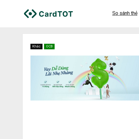
So sánh thẻ
Khác
OCB