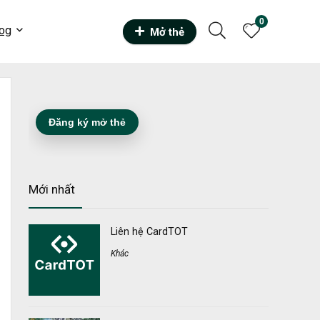
0
og
Mở thẻ
Đăng ký mở thẻ
Mới nhất
Liên hệ CardTOT
Khác