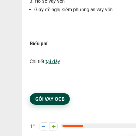
3. Hồ sơ vay vốn
Giấy đề nghị kiêm phương án vay vốn.
Biểu phí
Chi tiết
tại đây
GÓI VAY OCB
1