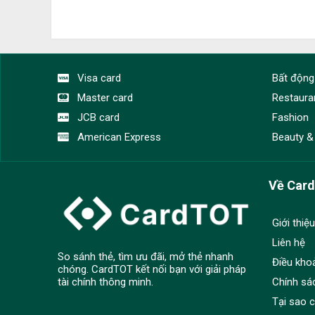
Visa card
Bất động
Master card
Restaura
JCB card
Fashion
American Express
Beauty &
Về Car
Giới thiệu
Liên hệ
So sánh thẻ, tìm ưu đãi, mở thẻ nhanh
Điều kho
chóng. CardTOT kết nối bạn với giải pháp
Chính sá
tài chính thông minh.
Tại sao 