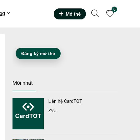
0
og
Mở thẻ
Đăng ký mở thẻ
Mới nhất
Liên hệ CardTOT
Khác