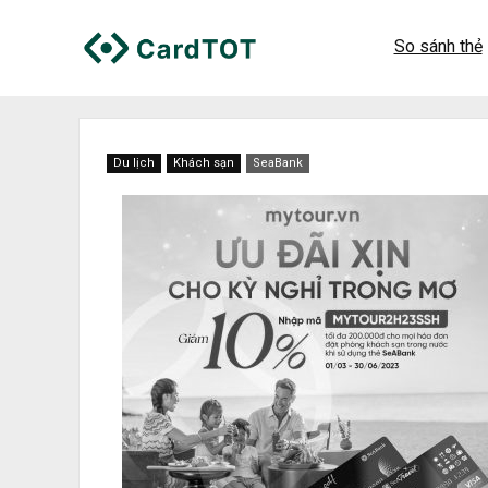
So sánh thẻ
Du lịch
Khách sạn
SeaBank