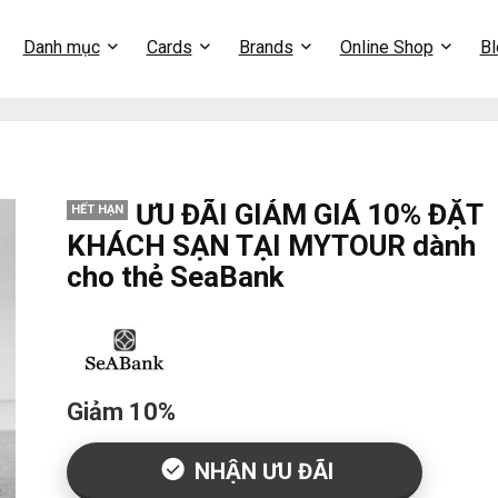
Danh mục
Cards
Brands
Online Shop
Bl
ƯU ĐÃI GIẢM GIÁ 10% ĐẶT
HẾT HẠN
KHÁCH SẠN TẠI MYTOUR dành
cho thẻ SeaBank
Giảm 10%
NHẬN ƯU ĐÃI