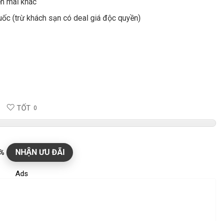
ến mãi khác
uốc (trừ khách sạn có deal giá độc quyền)
TỐT
0
NHẬN ƯU ĐÃI
0%
Ads