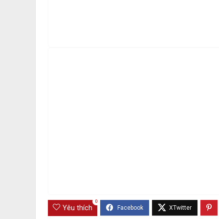
0
Yêu thích