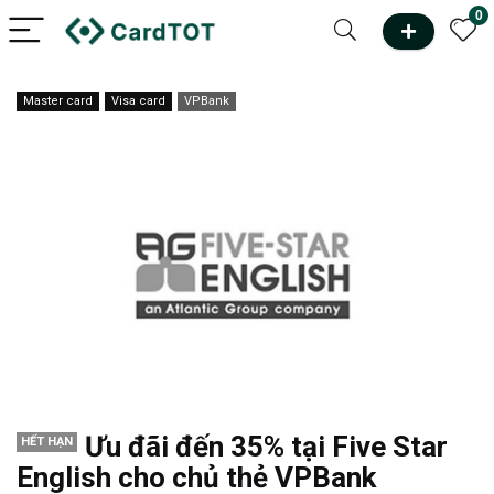
0
Master card
Visa card
VPBank
Ưu đãi đến 35% tại Five Star
HẾT HẠN
English cho chủ thẻ VPBank