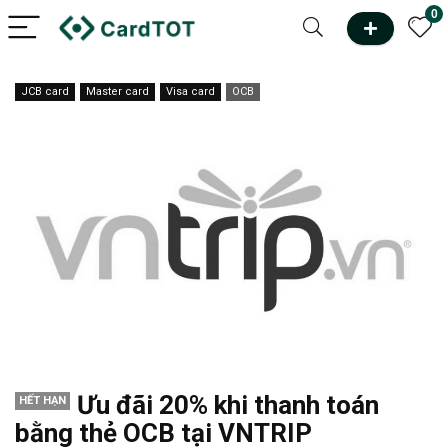
0
JCB card
Master card
Visa card
OCB
Ưu đãi 20% khi thanh toán
HẾT HẠN
bằng thẻ OCB tại VNTRIP