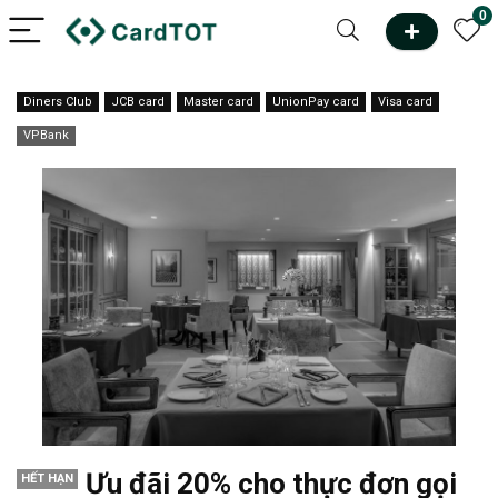
0
Diners Club
JCB card
Master card
UnionPay card
Visa card
VPBank
Ưu đãi 20% cho thực đơn gọi
HẾT HẠN