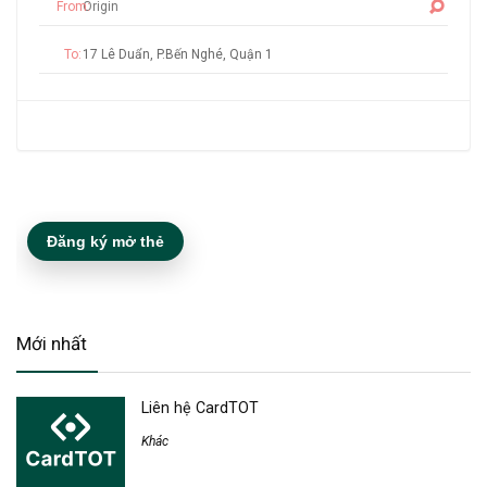
From:
To:
Đăng ký mở thẻ
Mới nhất
Liên hệ CardTOT
Khác