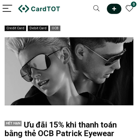
0
Credit Card
Debit Card
OCB
Ưu đãi 15% khi thanh toán
HẾT HẠN
bằng thẻ OCB Patrick Eyewear