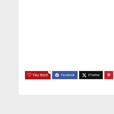
0
Yêu thích