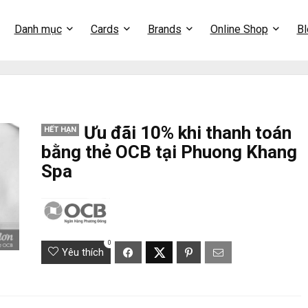
Danh mục
Cards
Brands
Online Shop
Bl
Ưu đãi 10% khi thanh toán
HẾT HẠN
bằng thẻ OCB tại Phuong Khang
Spa
0
Yêu thích