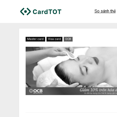
So sánh thẻ
Master card
Visa card
OCB