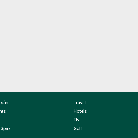
 sản
Travel
nts
Hotels
Fly
 Spas
Golf