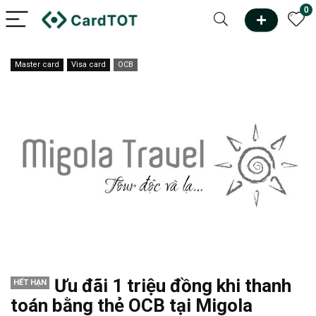
0
Master card
Visa card
OCB
Ưu đãi 1 triệu đồng khi thanh
HẾT HẠN
toán bằng thẻ OCB tại Migola