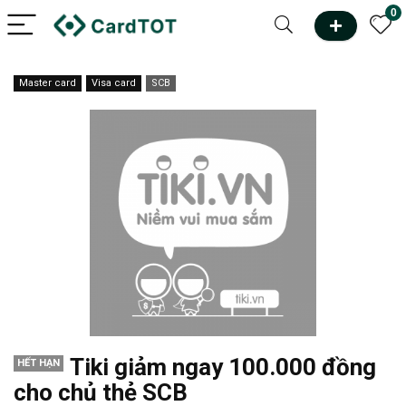
0
Master card
Visa card
SCB
Tiki giảm ngay 100.000 đồng
HẾT HẠN
cho chủ thẻ SCB