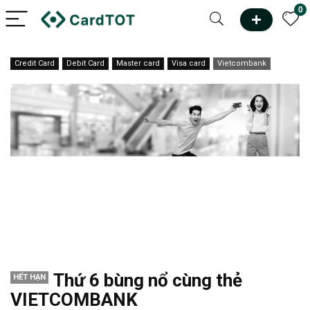
0
Credit Card
Debit Card
Master card
Visa card
Vietcombank
Thứ 6 bùng nổ cùng thẻ
HẾT HẠN
VIETCOMBANK