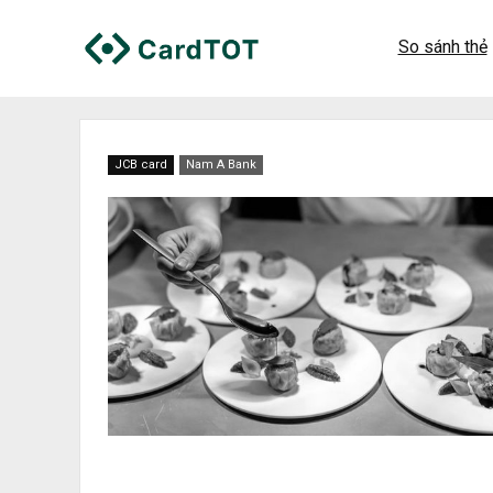
So sánh thẻ
JCB card
Nam A Bank