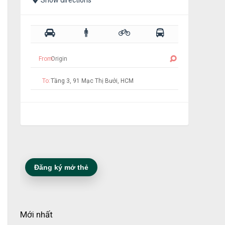
Show directions
From:
To:
Đăng ký mở thẻ
Mới nhất