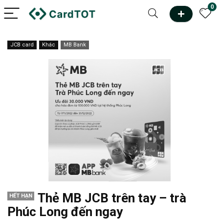
0
JCB card
Khác
MB Bank
Thẻ MB JCB trên tay – trà
HẾT HẠN
Phúc Long đến ngay