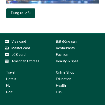
Dùng ưu đãi
Visa card
Bất động sản
Master card
Restaurants
JCB card
Fashion
American Express
Beauty & Spas
Travel
Online Shop
Hotels
Education
Fly
Health
Golf
Fun