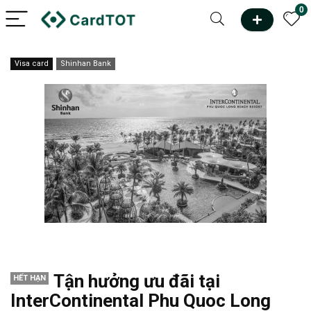
0
Visa card
Shinhan Bank
Tận hưởng ưu đãi tại
HẾT HẠN
InterContinental Phu Quoc Long