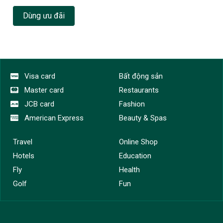
Dùng ưu đãi
Visa card
Bất động sản
Master card
Restaurants
JCB card
Fashion
American Express
Beauty & Spas
Travel
Online Shop
Hotels
Education
Fly
Health
Golf
Fun