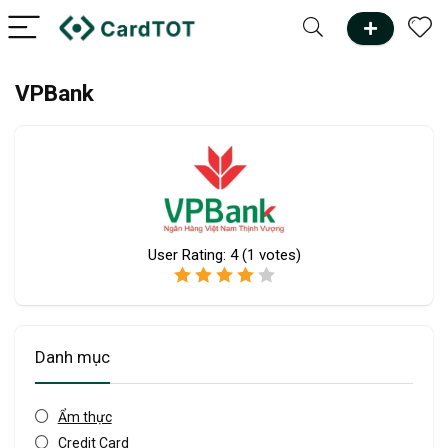
VPBank
User Rating:
4
(
1
votes)
Danh mục
Ẩm thực
Credit Card