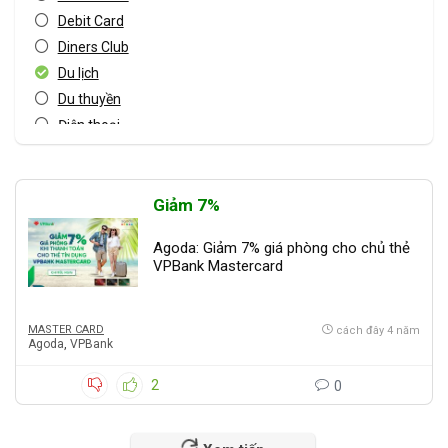
Debit Card
Diners Club
Du lịch
Du thuyền
Điện thoại
Đồ điện tử
Đồ gia dụng
Đồ nội thất
Giảm 7%
Giải trí
Agoda: Giảm 7% giá phòng cho chủ thẻ
JCB card
VPBank Mastercard
Khác
Khách sạn
MASTER CARD
cách đây 4 năm
Master card
Agoda
,
VPBank
Mua sắm
Mua sắm Online
2
0
Nhà hàng
Sản phẩm dịch vụ