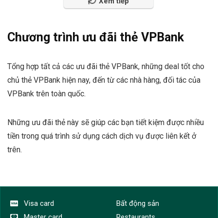
Xem tiếp
Spas - Làm đẹp
Sức khỏe
Thời trang
Chương trình ưu đãi thẻ VPBank
UnionPay card
Vé máy bay
Tổng hợp tất cả các ưu đãi thẻ VPBank, những deal tốt cho
Ví điện tử
chủ thẻ VPBank hiện nay, đến từ các nhà hàng, đối tác của
Ví Zalo Pay
VPBank trên toàn quốc.
Visa card
Xe - Phương tiện
Tất cả danh mục
Những ưu đãi thẻ này sẽ giúp các bạn tiết kiệm được nhiều
tiền trong quá trình sử dụng cách dịch vụ được liên kết ở
trên.
Visa card
Bất động sản
Master card
Restaurants