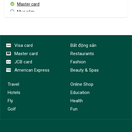
Master card
Mua sắm
Mua sắm Online
Ví điện tử
Visa card
Tất cả danh mục
Visa card
Bất động sản
Master card
Restaurants
JCB card
Fashion
American Express
Beauty & Spas
Travel
Online Shop
Hotels
Education
Fly
Health
Golf
Fun