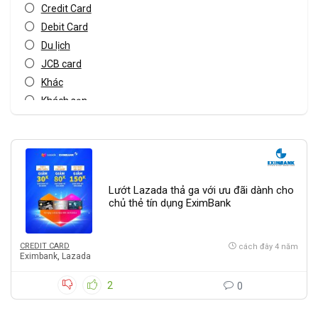
Credit Card
Debit Card
Du lịch
JCB card
Khác
Khách sạn
Master card
Mua sắm Online
Sản phẩm dịch vụ
Vé máy bay
Lướt Lazada thả ga với ưu đãi dành cho
Visa card
chủ thẻ tín dụng EximBank
Tất cả danh mục
CREDIT CARD
cách đây 4 năm
Eximbank
,
Lazada
2
0