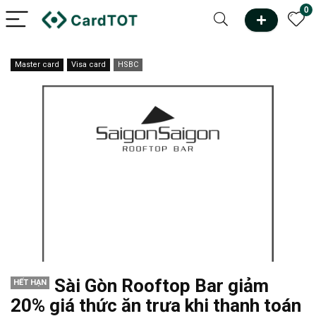
0
Master card
Visa card
HSBC
Sài Gòn Rooftop Bar giảm
HẾT HẠN
20% giá thức ăn trưa khi thanh toán