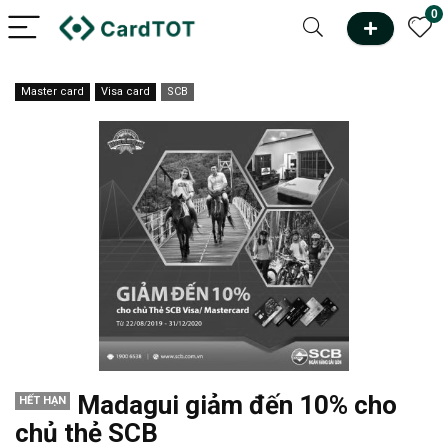
0
Master card
Visa card
SCB
Madagui giảm đến 10% cho
HẾT HẠN
chủ thẻ SCB