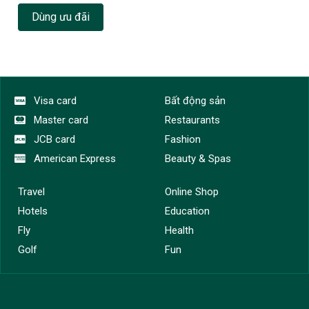
Dùng ưu đãi
Visa card
Bất động sản
Master card
Restaurants
JCB card
Fashion
American Express
Beauty & Spas
Travel
Online Shop
Hotels
Education
Fly
Health
Golf
Fun