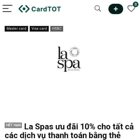
0
Master card
Visa card
HSBC
La Spas ưu đãi 10% cho tất cả
HẾT HẠN
các dịch vụ thanh toán bằng thẻ