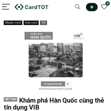
0
Master card
Visa card
VIB
Khám phá Hàn Quốc cùng thẻ
HẾT HẠN
tín dụng VIB