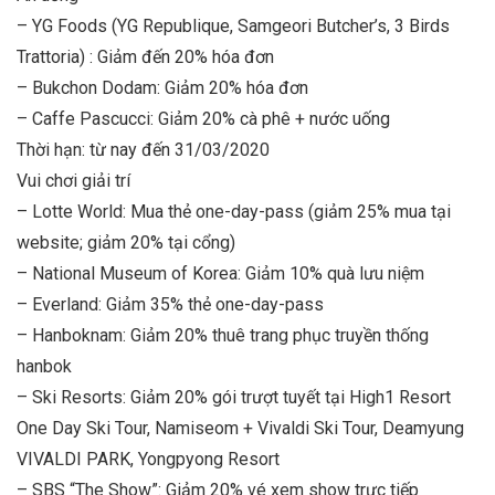
– YG Foods (YG Republique, Samgeori Butcher’s, 3 Birds
Trattoria) : Giảm đến 20% hóa đơn
– Bukchon Dodam: Giảm 20% hóa đơn
– Caffe Pascucci: Giảm 20% cà phê + nước uống
Thời hạn: từ nay đến 31/03/2020
Vui chơi giải trí
– Lotte World: Mua thẻ one-day-pass (giảm 25% mua tại
website; giảm 20% tại cổng)
– National Museum of Korea: Giảm 10% quà lưu niệm
– Everland: Giảm 35% thẻ one-day-pass
– Hanboknam: Giảm 20% thuê trang phục truyền thống
hanbok
– Ski Resorts: Giảm 20% gói trượt tuyết tại High1 Resort
One Day Ski Tour, Namiseom + Vivaldi Ski Tour, Deamyung
VIVALDI PARK, Yongpyong Resort
– SBS “The Show”: Giảm 20% vé xem show trực tiếp