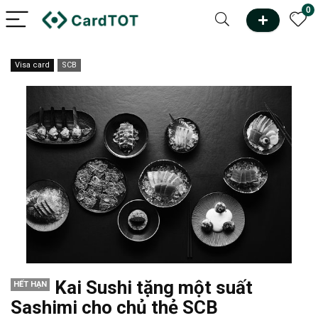
0
Visa card
SCB
Kai Sushi tặng một suất
HẾT HẠN
Sashimi cho chủ thẻ SCB