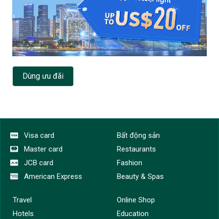
Dùng ưu đãi
Visa card
Bất động sản
Master card
Restaurants
JCB card
Fashion
American Express
Beauty & Spas
Travel
Online Shop
Hotels
Education