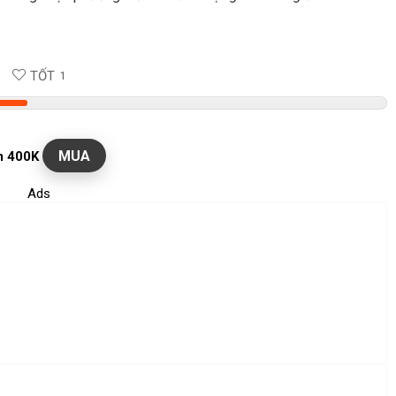
TỐT
1
MUA
m 400K
Ads