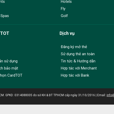
nts
Hotels
Fly
 Spas
Golf
dTOT
Dịch vụ
Đăng ký mở thẻ
Sử dụng thẻ an toàn
ản sử dụng
Tin tức & Hướng dẫn
ch bảo mật
Hợp tác với Merchant
chọn CardTOT
Hợp tác với Bank
HCM. GPKD: 0314088005 do sở KH & ĐT TP.HCM cấp ngày 31/10/2016 | Email:
info