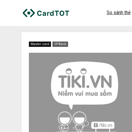
So sánh thẻ
Master card
VPBank