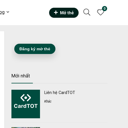
0
og
Mở thẻ
Đăng ký mở thẻ
Mới nhất
Liên hệ CardTOT
Khác