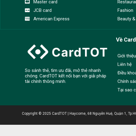
Master card
Restaura
JCB card
Fashion
American Express
Beauty &
Về Car
Giới thiệu
Liên hệ
So sánh thẻ, tìm ưu đãi, mở thẻ nhanh
Điều kho
chóng. CardTOT kết nối bạn với giải pháp
Chính sá
tài chính thông minh.
Tại sao 
Copyright © 2025 CardTOT | Haycome, 68 Nguyễn Huệ, Quận 1, Tp.