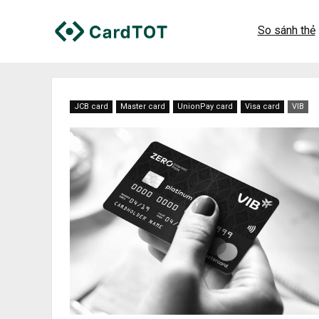
So sánh thẻ
JCB card
Master card
UnionPay card
Visa card
VIB