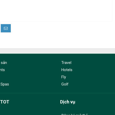
 sản
Travel
nts
Hotels
Fly
 Spas
Golf
dTOT
Dịch vụ