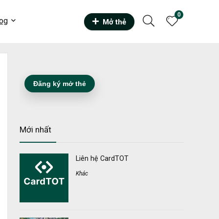
0
og
Mở thẻ
Đăng ký mở thẻ
Mới nhất
Liên hệ CardTOT
Khác