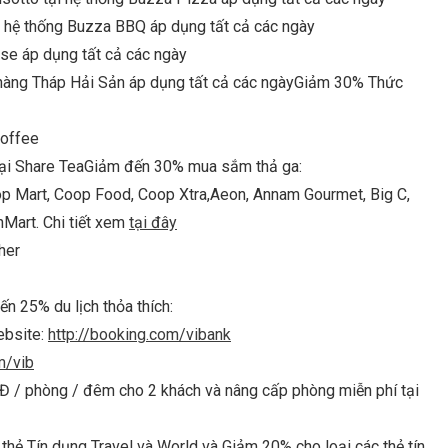
i hệ thống Buzza BBQ áp dụng tất cả các ngày
se áp dụng tất cả các ngày
hàng Tháp Hải Sản áp dụng tất cả các ngày
Giảm 30% Thức
Coffee
ại Share Tea
Giảm đến 30% mua sắm thả ga:
op Mart, Coop Food, Coop Xtra,Aeon, Annam Gourmet, Big C,
inMart. Chi tiết xem
tại đây
her
n 25% du lịch thỏa thích:
ebsite:
http://booking.com/vibank
m/vib
Đ / phòng / đêm cho 2 khách và nâng cấp phòng miễn phí tại
thẻ Tín dụng Travel và World và Giảm 20% cho loại các thẻ tín