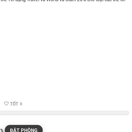
TỐT
0
ĐẶT PHÒNG
0%