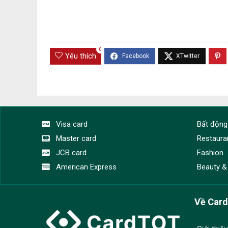
0
Yêu thích
Visa card
Bất động
Master card
Restaura
JCB card
Fashion
American Express
Beauty &
Về Car