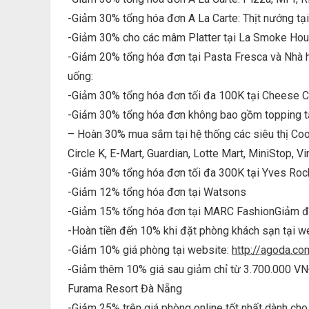
-Giảm 30% tổng hóa đơn A La Carte: Thịt nướng tạ
-Giảm 30% cho các mâm Platter tại La Smoke Hou
-Giảm 20% tổng hóa đơn tại Pasta Fresca và Nhà 
uống:
-Giảm 30% tổng hóa đơn tối đa 100K tại Cheese 
-Giảm 30% tổng hóa đơn không bao gồm topping t
– Hoàn 30% mua sắm tại hệ thống các siêu thị Co
Circle K, E-Mart, Guardian, Lotte Mart, MiniStop, V
-Giảm 30% tổng hóa đơn tối đa 300K tại Yves Roc
-Giảm 12% tổng hóa đơn tại Watsons
-Giảm 15% tổng hóa đơn tại MARC Fashion
Giảm đế
-Hoàn tiền đến 10% khi đặt phòng khách sạn tại w
-Giảm 10% giá phòng tại website:
http://agoda.co
-Giảm thêm 10% giá sau giảm chỉ từ 3.700.000 VN
Furama Resort Đà Nẵng
-Giảm 25% trên giá phòng online tốt nhất dành cho 