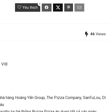
0
Yêu thích
46
Views
g VIB
 nhà hàng Hoàng Yến Group, The Pizza Company, SanFuLou, Dì
Sáu
isotto tại hệ thống Buzza Pizza áp dụng tất cả các ngày