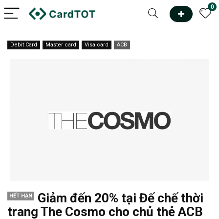
0
Debit Card
Master card
Visa card
ACB
Giảm đến 20% tại Đế chế thời
HẾT HẠN
trang The Cosmo cho chủ thẻ ACB