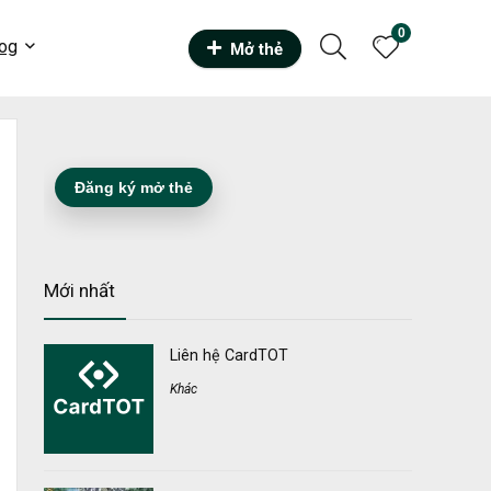
0
og
Mở thẻ
Đăng ký mở thẻ
Mới nhất
Liên hệ CardTOT
Khác