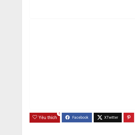
0
Yêu thích