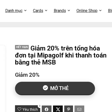
Danh mục
Cards
Brands
Online Shop
Bl
Giảm 20% trên tổng hóa
HẾT HẠN
đơn tại Mipagolf khi thanh toán
bằng thẻ MSB
Giảm 20%
MỞ THẺ
0
Yêu thích