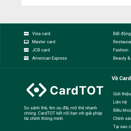
Visa card
Bất động
Master card
Restaura
JCB card
Fashion
American Express
Beauty &
Về Car
Giới thiệu
Liên hệ
So sánh thẻ, tìm ưu đãi, mở thẻ nhanh
Điều kho
chóng. CardTOT kết nối bạn với giải pháp
Chính sá
tài chính thông minh.
Tại sao 