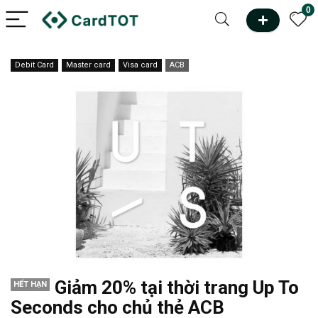
0
Debit Card
Master card
Visa card
ACB
Giảm 20% tại thời trang Up To
HẾT HẠN
Seconds cho chủ thẻ ACB