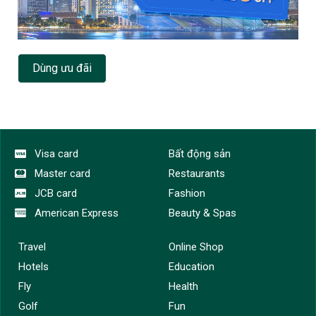
Dùng ưu đãi
Visa card
Bất động sản
Master card
Restaurants
JCB card
Fashion
American Express
Beauty & Spas
Travel
Online Shop
Hotels
Education
Fly
Health
Golf
Fun