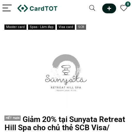
0
Master card
Spas - Làm đẹp
Visa card
SCB
Giảm 20% tại Sunyata Retreat
HẾT HẠN
Hill Spa cho chủ thẻ SCB Visa/