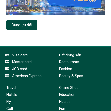
Dùng ưu đãi
Visa card
Bất động sản
Master card
Restaurants
JCB card
Fashion
American Express
Beauty & Spas
Travel
Online Shop
Hotels
Education
Fly
Health
Golf
Fun