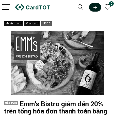
0
Master card
Visa card
HSBC
Emm’s Bistro giảm đến 20%
HẾT HẠN
trên tổng hóa đơn thanh toán bằng