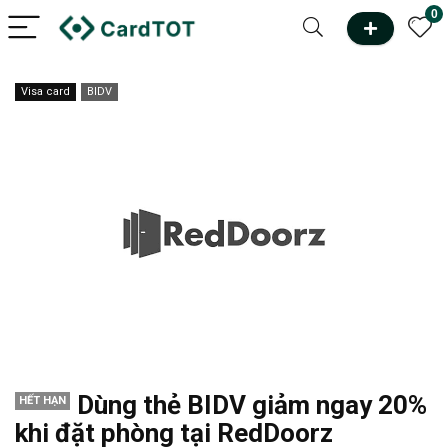
0
Visa card
BIDV
Dùng thẻ BIDV giảm ngay 20%
HẾT HẠN
khi đặt phòng tại RedDoorz