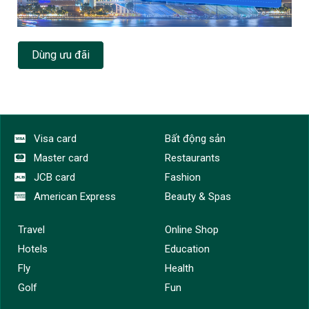
Dùng ưu đãi
Visa card
Bất động sản
Master card
Restaurants
JCB card
Fashion
American Express
Beauty & Spas
Travel
Online Shop
Hotels
Education
Fly
Health
Golf
Fun