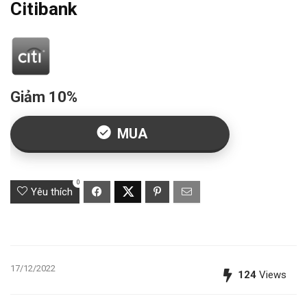
Citibank
Giảm 10%
MUA
0
Yêu thích
17/12/2022
124
Views