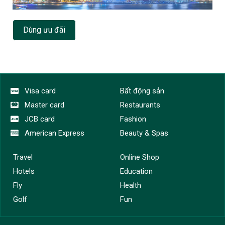
Dùng ưu đãi
Visa card
Bất động sản
Master card
Restaurants
JCB card
Fashion
American Express
Beauty & Spas
Travel
Online Shop
Hotels
Education
Fly
Health
Golf
Fun