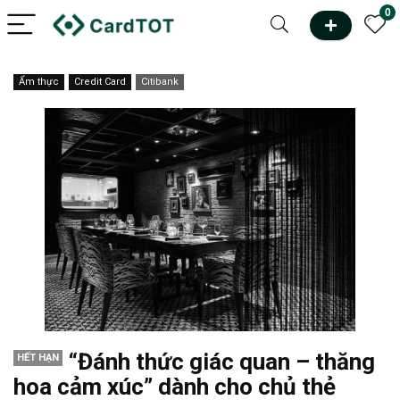
0
Ẩm thực
Credit Card
Citibank
“Đánh thức giác quan – thăng
HẾT HẠN
hoa cảm xúc” dành cho chủ thẻ