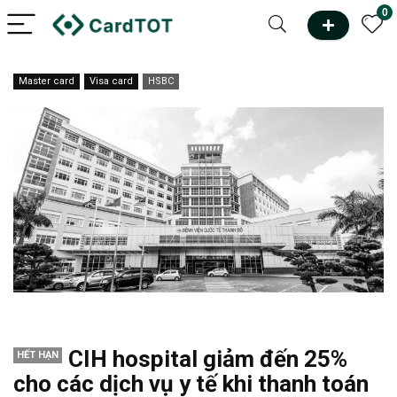
0
Master card
Visa card
HSBC
CIH hospital giảm đến 25%
HẾT HẠN
cho các dịch vụ y tế khi thanh toán