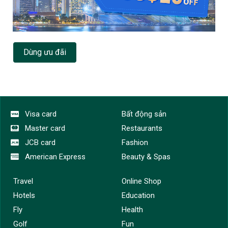
Dùng ưu đãi
Visa card
Bất động sản
Master card
Restaurants
JCB card
Fashion
American Express
Beauty & Spas
Travel
Online Shop
Hotels
Education
Fly
Health
Golf
Fun