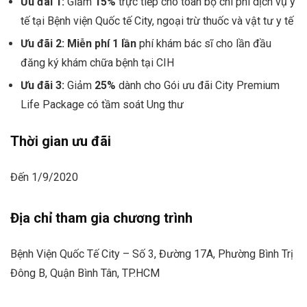
Ưu đãi 1:
Giảm
15%
trực tiếp cho toàn bộ chi phí dịch vụ y
tế tại Bệnh viện Quốc tế City, ngoại trừ thuốc và vật tư y tế
Ưu đãi 2:
Miễn phí 1 lần
phí khám bác sĩ cho lần đầu
đăng ký khám chữa bệnh tại CIH
Ưu đãi 3:
Giảm
25%
dành cho Gói ưu đãi City Premium
Life Package có tầm soát Ung thư
Thời gian ưu đãi
Đến 1/9/2020
Địa chỉ tham gia chương trình
Bệnh Viện Quốc Tế City – Số 3, Đường 17A, Phường Bình Trị
Đông B, Quận Bình Tân, TP.HCM