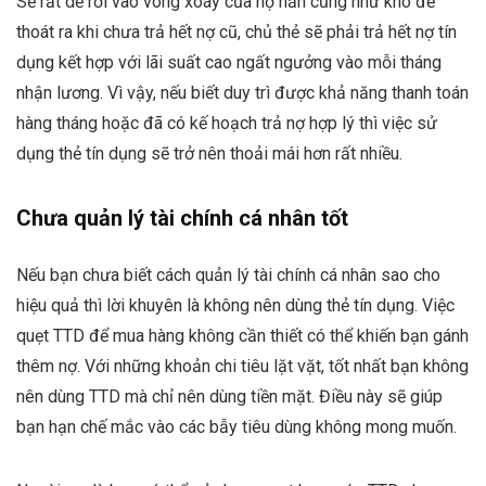
Sẽ rất dễ rơi vào vòng xoáy của nợ nần cũng như khó để
thoát ra khi chưa trả hết nợ cũ, chủ thẻ sẽ phải trả hết nợ tín
dụng kết hợp với lãi suất cao ngất ngưởng vào mỗi tháng
nhận lương. Vì vậy, nếu biết duy trì được khả năng thanh toán
hàng tháng hoặc đã có kế hoạch trả nợ hợp lý thì việc sử
dụng thẻ tín dụng sẽ trở nên thoải mái hơn rất nhiều.
Chưa quản lý tài chính cá nhân tốt
Nếu bạn chưa biết cách quản lý tài chính cá nhân sao cho
hiệu quả thì lời khuyên là không nên dùng thẻ tín dụng. Việc
quẹt TTD để mua hàng không cần thiết có thể khiến bạn gánh
thêm nợ. Với những khoản chi tiêu lặt vặt, tốt nhất bạn không
nên dùng TTD mà chỉ nên dùng tiền mặt. Điều này sẽ giúp
bạn hạn chế mắc vào các bẫy tiêu dùng không mong muốn.